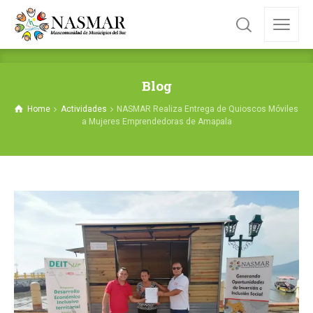
Blog
Home
Actividades
NASMAR Realiza Entrega de Quioscos Móviles
a Mujeres Emprendedoras de Amapala