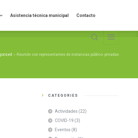
Asistencia técnica municipal
Contacto
Asistencia técnica municipal
Contacto
gorized
Reunión con representantes de instancias público- privadas
CATEGORIES
Actividades
(22)
COVID-19
(3)
Eventos
(8)