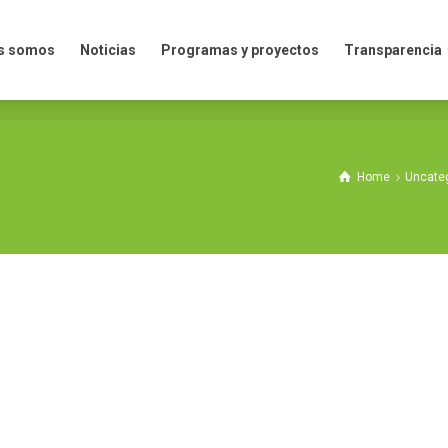
mos
Noticias
Programas y proyectos
Transparencia
s somos
Noticias
Programas y proyectos
Transparencia
Home
Uncate