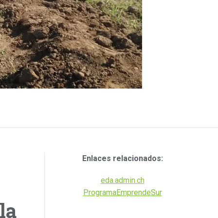
Enlaces relacionados:
eda.admin.ch
ProgramaEmprendeSur
la