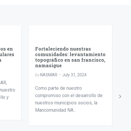
os en
Fortaleciendo nuestras
26
ulares
comunidades: levantamiento
p
a
topográfico en san francisco,
E
namasigue
by
by
NASMAR
July 31, 2024
AR,
¿S
Como parte de nuestro
nuestro
ho
compromiso con el desarrollo de
llo y
pr
nuestros municipios socios, la
to
Mancomunidad NA...