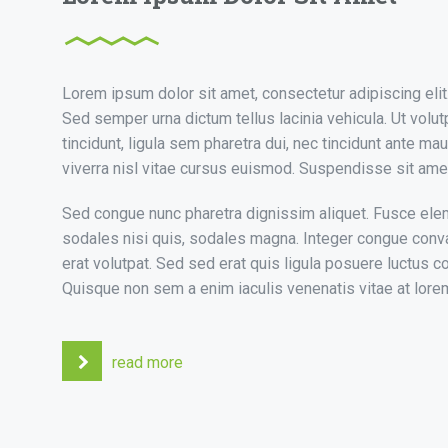
En la Mancomunidad NASMAR, continu
compromiso con el desarrol
Lorem ipsum dolor sit amet, consectetur adipiscing elit
Sed semper urna dictum tellus lacinia vehicula. Ut volut
tincidunt, ligula sem pharetra dui, nec tincidunt ante ma
viverra nisl vitae cursus euismod. Suspendisse sit amet
ento de agua
Sed congue nunc pharetra dignissim aliquet. Fusce el
sodales nisi quis, sodales magna. Integer congue conva
erat volutpat. Sed sed erat quis ligula posuere luctus 
Quisque non sem a enim iaculis venenatis vitae at lore
e agua en la
read more