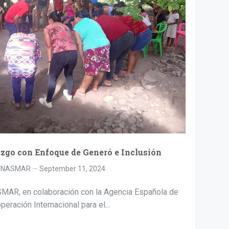
Proy
El p
azgo con Enfoque de Generó e Inclusión
y
NASMAR
September 11, 2024
AR, en colaboración con la Agencia Española de
peración Internacional para el...