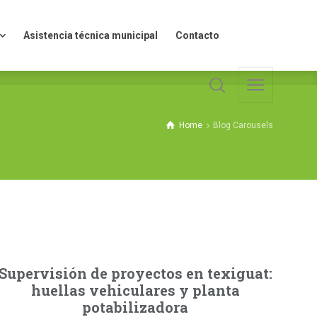
Asistencia técnica municipal
Contacto
Asistencia técnica municipal
Contacto
Home
Blog Carousels
Supervisión de proyectos en texiguat:
For
huellas vehiculares y planta
l
potabilizadora