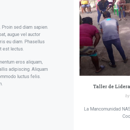
amos fortaleciendo nuestro
lo y bienesta...
. Proin sed diam sapien.
pat, augue vel auctor
uris eu diam. Phasellus
 est lectus.
ementum eros aliquam,
llis adipiscing. Aliquam
commodo luctus felis.
m.
Taller de Lider
b
La Mancomunidad NASM
Coo