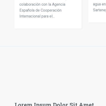
agua en
colaboración con la Agencia
Sarteneja
Española de Cooperación
Internacional para el...
Supervisión de proyectos en texig
planta potabil
by
NASMAR
July 
Lorem Ipsum Dolor Sit Amet