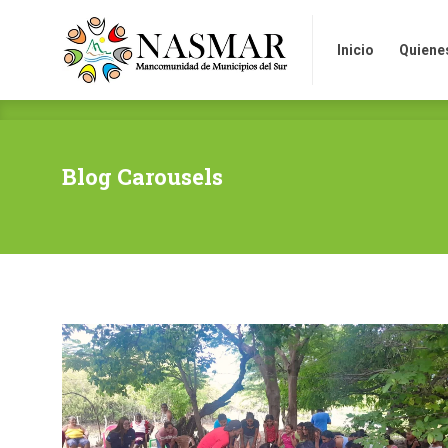
Inicio
Quienes so
Inicio
Quiene
Blog Carousels
ua
s