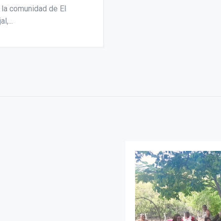
 la comunidad de El
l,...
uat: huellas vehiculares y
izadora
31, 2024