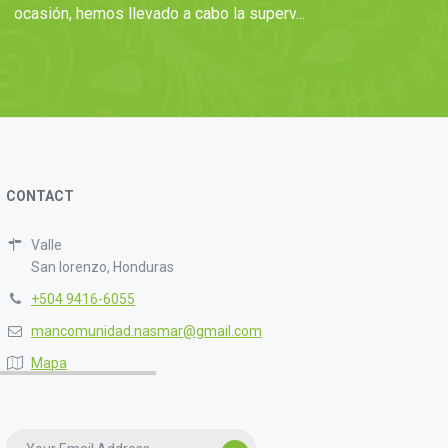
ocasión, hemos llevado a cabo la superv...
N
A
CONTACT
Valle
San lorenzo, Honduras
+504 9416-6055
mancomunidad.nasmar@gmail.com
Mapa